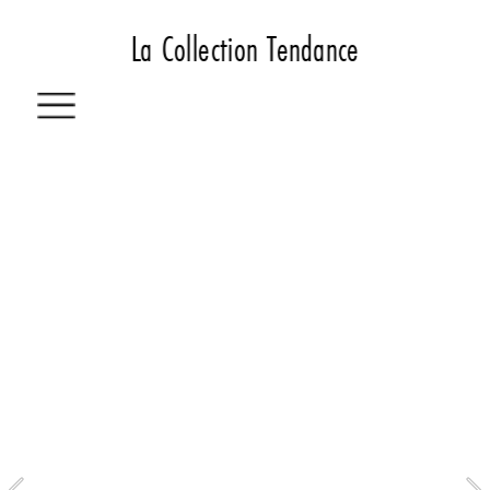
La Collection Tendance
I
N
T
É
R
I
E
U
R