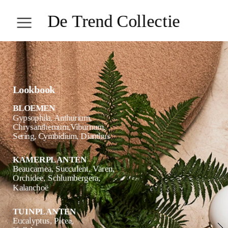
De Trend Collectie
ALL STORIES
Lookbook
COLLECT
BLOEMEN
Gypsophila, Anthurium, 
IE
Chrysanthemum,
Viburnum, 
TREND
Sering, Cymbidium, Dianthus
KAMERPLANTEN
Beaucarnea, Succulent, Varen, 
WELZIJ
Orchidee, Schlumbergera,  
Kalanchoë
N
WONEN
TUINPLANTEN
Eucalyptus, Picea, 