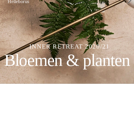
Helleborus
BLOE
MEN
PLANT
EN
INNER RETREAT 2020/21
TUIN
Bloemen & planten
Welkom in onze ultieme 
bloemen en planten 
stijlgids. De Trend 